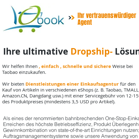
Ihr vertrauenswürdiger
Agent
Ihre ultimative
Dropship-
Lösu
Wir helfen Ihnen
, einfach
, schnelle und sichere
Weise bei
Taobao einzukaufen.
Wir bieten
Dienstleistungen einer
Einkaufsagentur
für den
Kauf von Artikeln in verschiedenen eShops (z. B. Taobao, TMALL
Amazon.CN, Dangdang usw.) mit einer Servicegebühr von 12-1
des Produktpreises (mindestens 3,5 USD pro Artikel).
Als eines der renommierten bahnbrechenden One-Stop-Einkau
Erreichen des
höchste
Betriebseffizienz, Produkt Überlegenh
Gewinnkombination
von
state-of-the-art Einrichtungen
nutzen
Auftragsmanagementsysteme sowie unsere Anwendung von