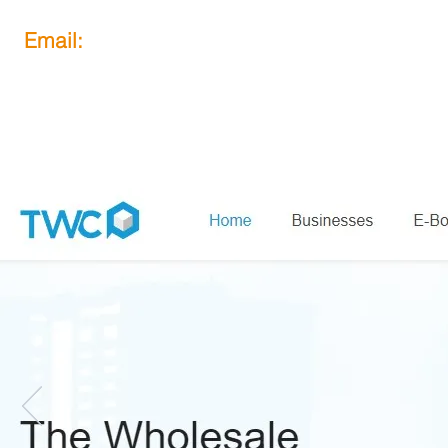
Email:
obook@mail.com
Wie funktioniert es
Über
B2B Service
VIP 